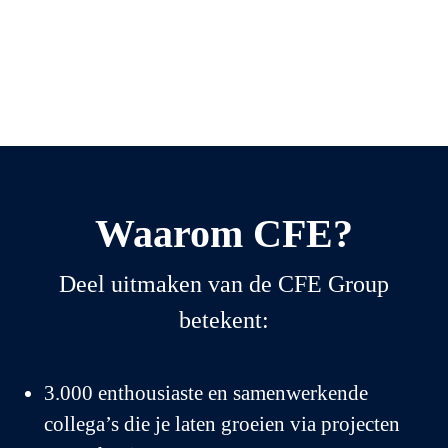
Join Arthur Vandendorpe
Join BPC
Join CFE Polska
Join CLE
Join MBG
Join Van Laere
Join VMA
Waarom CFE?
Deel uitmaken van de CFE Group
betekent:
3.000 enthousiaste en samenwerkende
collega’s die je laten groeien via projecten